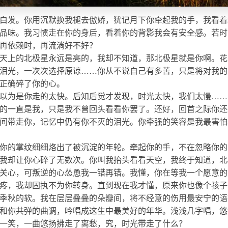
白发。你用沉默换我褪去傲娇，犹记月下你牵起我的手，我看着
品味。我习惯走在你的身后，看着你的背影我会有安全感。若时
再依赖时，再流淌好不好？
天上的北极星永远是亮的，我却不知道，那北极星就是你啊。花
泪光，一次次选择原谅……你从不说自己有多苦，只是将对我的
正确碎了你的心。
以为是你走的太快。后知后觉才发现，时光太快，我们太慢……
的一直是我，只是我不曾回头看看你罢了。还好，回首之际你还
间带走你，记忆中仍有你不灭的泪光。你牵强的笑容是我最害怕
你的掌纹细细烙出了被沉淀的年轮。牵起你的手，不在忽略你的
我却让你心碎了无数次。你叫我抬头看看天空，我终于知道，北
关心，可叛逆的心怂恿我一错再错。我懂，你在等我一个愿意的
疼，我却固执不为你转身。直到现在我才懂，原来你也像个孩子
季秋的软。我在层层叠叠的朵瓣间，将不经意的伤用最安宁的语
和你共弹的曲调，吟唱成这生中最美好的年华。浅浅几字唱，悠
一笑，一曲悠扬拂走了离愁，究，时光带走了什么？