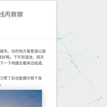
线丙察察
城市。住的地方离翠湖公园
常好喝。下午到滇池，雨天
下一下地撞击着岸边栈道，
习惯了后也能偶尔侧下身
。