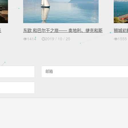
玩
东欧 和巴尔干之旅—— 奥地利、捷克和斯
狮城初
洛伐克
1414
2019 / 10 / 25
1555