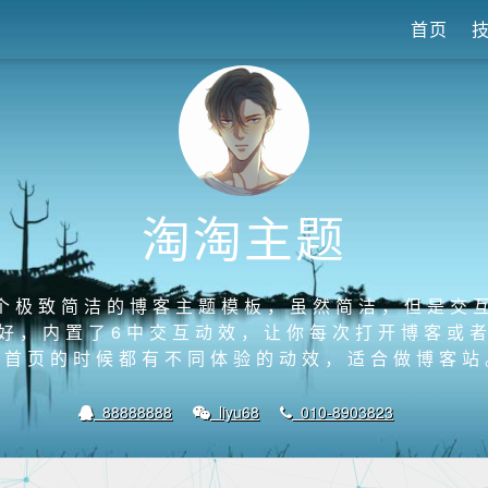
首页
淘淘主题
个极致简洁的博客主题模板，虽然简洁，但是交
好，内置了6中交互动效，让你每次打开博客或
客首页的时候都有不同体验的动效，适合做博客站
88888888
liyu68
010-8903823