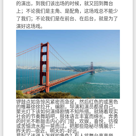
的演出，到我们该出场的时候，就又回到舞台
上；不论我们是主角、是配角，这场戏总不能少
了我们；不论我们是在前台、在后台，就是为了
演好这场戏。
锣鼓点如急惊风紧密而急促，然后红色的或黑色
的帷幕徐徐拉开，编剧，导演和演员都是自己。
聚光灯下该如何演绎剧情不知所措。就随着现实
社会的节奏舞蹈吧，肢体语言丰富而绵长。奔勇
的时光不断敲击内心的门窗，欢娱，喜悦，彷徨
或苦恼流水般一晃而过。把那些隐秘尽情展示：
昨天的---很近，明天的--好远。
幕起了该进入怎样的角色？有人将舞台高高举