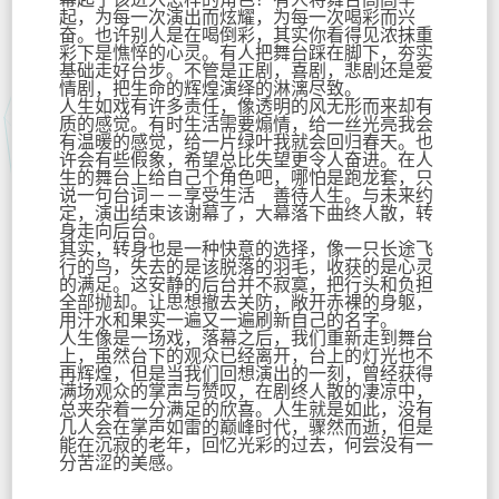
起，为每一次演出而炫耀，为每一次喝彩而兴
奋。也许别人是在喝倒彩，其实你看得见浓抹重
彩下是憔悴的心灵。有人把舞台踩在脚下，夯实
基础走好台步。不管是正剧，喜剧，悲剧还是爱
情剧，把生命的辉煌演绎的淋漓尽致。
人生如戏有许多责任，像透明的风无形而来却有
质的感觉。有时生活需要煽情，给一丝光亮我会
有温暖的感觉，给一片绿叶我就会回归春天。也
许会有些假象，希望总比失望更令人奋进。在人
生的舞台上给自己个角色吧，哪怕是跑龙套，只
说一句台词－－享受生活 善待人生。与未来约
定，演出结束该谢幕了，大幕落下曲终人散，转
身走向后台。
其实，转身也是一种快意的选择，像一只长途飞
行的鸟，失去的是该脱落的羽毛，收获的是心灵
的满足。这安静的后台并不寂寞，把行头和负担
全部抛却。让思想撤去关防，敞开赤裸的身躯，
用汗水和果实一遍又一遍刷新自己的名字。
人生像是一场戏，落幕之后，我们重新走到舞台
上，虽然台下的观众已经离开，台上的灯光也不
再辉煌，但是当我们回想演出的一刻，曾经获得
满场观众的掌声与赞叹，在剧终人散的凄凉中，
总夹杂着一分满足的欣喜。人生就是如此，没有
几人会在掌声如雷的巅峰时代，骤然而逝，但是
能在沉寂的老年，回忆光彩的过去，何尝没有一
分苦涩的美感。