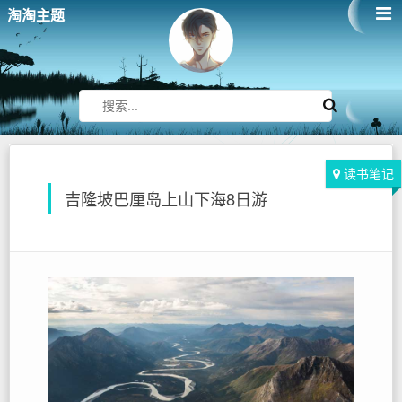
淘淘主题
读书笔记
吉隆坡巴厘岛上山下海8日游