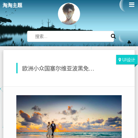
淘淘主题
UI设计
欧洲小众国塞尔维亚波黑免签旅游