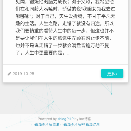
见闻，锻炼他的脑力成长；对于父母，我希望他
们在和同龄人唠嗑时，骄傲的说“我闺女领我去过
哪哪哪”；对于自己，天生爱折腾，不甘于平凡无
趣的生活。人生之路，走错了就没有归途，所以
我们要慎重的看待人生中的每一步，但这也并不
是要让我们在人生的旅途中左顾右盼止步不前，
也并不是说走错了一步就会满盘皆输万劫不复
了，人生中更重要的是，...
2019-10-25
更多>
Powered by
zblogPHP
by tao博客
小番茄图片解混淆
小番茄图片解密
番茄混淆