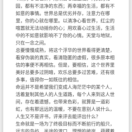
园，都有不洁净的东西；再幸福的生活，都有不
如意的事情。世界总是优劣并存，注意力在哪
里，你的心就在哪里。以清净心看世界，红尘的
喧嚣就无法动摇你的心；用欢喜心过生活，生活
中的不如意就影响不了你的心情。天堂与地狱，
只在一念之间。
总要慢慢成熟，将这个浮华的世界看得更清楚，
看穿伪装的真实，看清隐匿的虚假，很多原本相
信的事便不再相信。但是，要相信，这个世界里
美好总要多过阴暗，欢乐总要多过苦难，还有很
多事，值得你一如既往的相信。
命运并不是希望我们变成人海茫茫中的某个人，
活着复制其他人的人生道路，每个人来到这人世
间，存在着遗憾，也带来色彩，就算是一道彩
虹，也有那远远的温暖，不要在意别人说什么，
人生又不是评书，评来评去能评出什么？
生命就是一场为了终极目标而不断前行的船只，
远方的岛屿、半途的渡口、理想的彼岸，蕴藏着