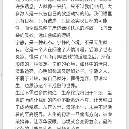
许多诱惑。人就像一只船，只不过我们中间，大
多数人是一只被自己的欲望劫持的船。我们眼里
只有目标，只有彼岸，只顾及实现目标的可能
性，而全然忽略了岸边绿柳扶风的雅致，飞鸟云
朵的曼妙，远山叠嶂的磅礴。
宁静，是一种心态。宁静的心境，不是天生就
有。它是一个人在阅遍了人情冷暖，尝够了世态
炎凉，懂得了“月有阴晴圆缺”的道理之后，渐渐
形成的一种淡定。宁静的心境，如林中的清泉，
澄澈透亮，心明如镜却又静如处子。宁静之人，
不屑于计较，做自己就好；懂得宽容，原谅众
生，也原谅这个不成熟的世界。
生活不需过多的绚烂，生命终究将归于平淡，尘
世的历练让我们的内心不断贴近本真，让灵魂归
于成熟稳练。从容入世，清淡出尘，未尝不是活
着的至高境界。人生的初衷一旦偏离方向，被虚
荣掩饰，让浮华蒙眼，心境就会变得复杂，最终
收获的只能是疲惫、困顿和劳累。