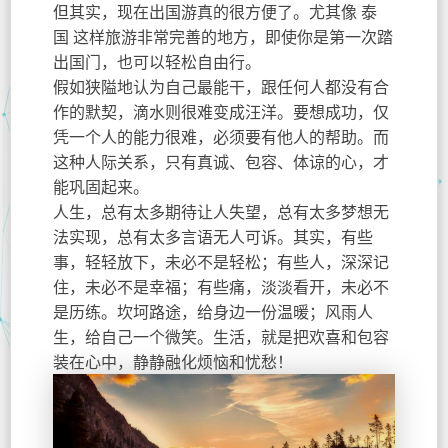
但其实，现在出国游真的很方便了。尤其像 泰
国 这样旅游非常完善的地方，即使你是第一次踏
出国门，也可以轻松自由行。
假如狭隘地认为自己最能干，跟任何人都没有合
作的默契，滴水则很难变成汪洋。要想成功，仅
凭一个人的能力很难，必须要有他人的帮助。而
这种人际关系，只有真诚、包容、体谅的心，才
能巩固起来。
人生，总有太多期待让人失望，总有太多梦想无
法实现，总有太多言语无人可诉。其实，有些
事，轻轻放下，未必不是轻松；有些人，深深记
住，未必不是幸福；有些痛，淡淡看开，未必不
是历练。坎坷路途，给身边一份温暖；风雨人
生，给自己一个微笑。生活，就是把欢喜和包容
装在心中，静静融化烦恼和忧愁！