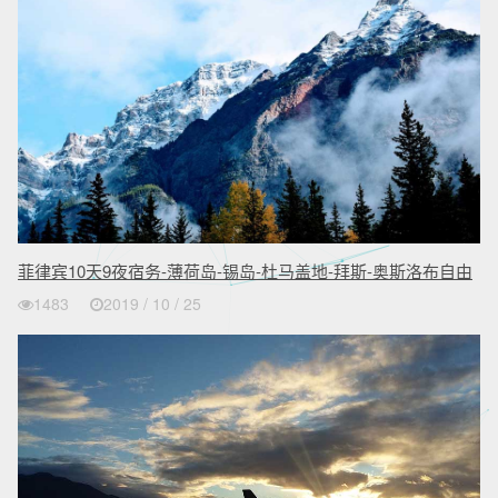
菲律宾10天9夜宿务-薄荷岛-锡岛-杜马盖地-拜斯-奥斯洛布自由
行详细
1483
2019 / 10 / 25