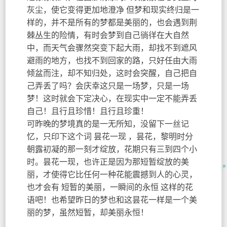
灰尘，使它变得更加地澄净 但梦和现实终归是一
样的，并不是所有的梦都是美丽的，也会遇到荆
棘丛生的险情，有时会梦到自己徜徉在大自然
中，而天气会骤然突变下起大雨，却找不到遮风
避雨的地方，也找不到回家的路，只好任由大雨
倾盆而注，却不知归处，这时会突醒，自己把自
己弄丢了吗？会庆幸这只是一场梦，只是一场
梦！这时就会下定决心，在现实中一定不能弄丢
自己！且行且珍惜！且行且珍重！
可昨晚的梦境真的是一无所知，没留下一丝记
忆，只印下这个词 昙花一现 ，昙花，黎明时分
朝露初凝的那一刻才绽放，花期只有三到四个小
时。昙花一现，也许正是因为那短暂绽放的美
丽，才使得它比任何一种花能震撼到人的心灵，
也才会有 短暂的美丽，一瞬间的永恒 这样的花
语吧！也希望昨日的梦也和这昙花一样是一个美
丽的梦，虽然短暂，却美丽永恒！