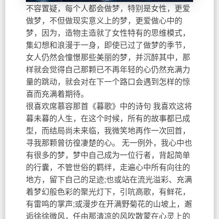
不容置疑，每个人都会做梦，特别是女性，更爱
做梦，不但做现实意义上的梦，更爱做心中的
梦，因为，造物主造就了女性特有的思维模式，
集幻想和浪漫于一身，即使已过了做梦的季节，
女人仍然会憧憬那些美丽的梦，并沉醉其中，那
样就会觉得自己那颗已不再年轻的心仍然充满力
量的跳动，就会对在下一个路口会遇到怎样的惊
喜而充满着期待。
很喜欢席慕容那首《暮歌》中的诗句 我喜欢这将
暮未暮的人生，在这个时候，所有的故事都已成
型，而结局尚未来临，我微笑地再作一次回首，
寻我那颗曾彷徨凄楚的心。 无一例外，我心中也
有很多的梦，梦中自己成为一位行者，背起简单
的行囊，不管世俗的羁绊，走遍心中所有向往的
地方，留下自己的足迹;也或站在流光溢彩、充满
着梦幻般色彩的聚光灯下，引吭高歌，有鲜花，
有雷鸣的掌声;或漫步在开满野菊花的山坡上，邂
逅徐徐微风，任由那清凉的风吹散蒙在心灵上的