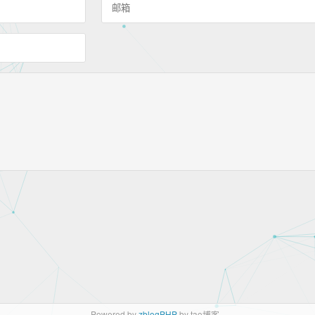
Powered by
zblogPHP
by tao博客