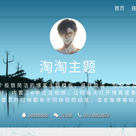
首页
淘淘主题
个极致简洁的博客主题模板，虽然简洁，但是交
好，内置了6中交互动效，让你每次打开博客或
客首页的时候都有不同体验的动效，适合做博客站
88888888
liyu68
010-8903823