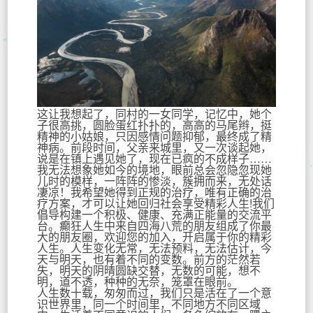
这让我想起了，同村的一女同学，记忆中，她个
子很高挑，圆脸蛋红扑扑的，高高的马尾辫，挺
精神的小姑娘，只因感情问题抑郁，最终成了精
神病。前段时间，父亲来城里，又一次谈起她，
说是在镇上遇见她了，现在已疯的不成样子……
我无法想象她如今的境地，眼前总会忽隐忽现她
儿时的模样，一阵阵的惨淡，簇拥而来，无处话
凄凉！我希望她得到正规的治疗，唯有正确的治
疗方案，才可以让她回归社会享受精彩人生!我们
倡导构建一个积极、健康、充满正能量的交流平
台。癫狂人生中来自四海八荒的朋友组成了你最
大的朋友圈，欢迎您的加入，开启属于你的精彩
人生。人生变化无常，无法预料，无法估计，今
天与明天，也有着不同的变数。前方的茫然若
失，明天的阴晴圆缺交替，无数的可能，想不
明，道不透，种种的无奈，笼罩在眼前。
人生数十载，匆匆而过，我们只是活在了一个意
识世界里，同一个时间里，不同地方不同区域