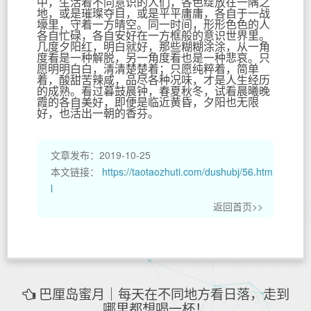
中，生活着不同意识的人们，各色绽放在一隅之
地，或是璀璨夺目，或是平平庸庸，各自于一战
壕里，守着一方晴空。同一时间，形形色色的人
各自忙碌，各自安好在一方框般的意识世界里。
几度夕阳红，明白就好，那些糊糊涂涂，从一角
度看是一种解脱，另一角度看也是一种悲哀。只
愿明明白白，清清楚楚着；只愿纯粹着，简单
着，酸甜苦辣咸，品尽各种况味，才是人生经历
的成熟。看过暮鼓晨钟，春夏秋冬，试看晨曦晚
霞的各自美好，即便是临近黄昏，夕阳也无限
好，也活出一朝的香芬。
文章发布：2019-10-25
本文链接：
https://taotaozhuti.com/dushubj/56.htm
l
返回首页>>
巴厘岛蜜月｜每天在不同地方看日落，走到
哪里都想喝一杯！