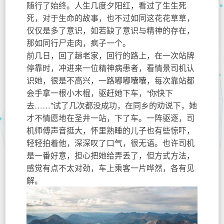
随行了始终。人生几度夕阳红，看过了生生死
死，对于生命的故事，也不过如同这花花草草，
仅仅是多了意识，如若缺了意识与精神的存在，
那如同行尸走肉，疯子一个。
前几日，回了趟老家，回行的路上，在一次站牌
停靠时，冲进来一位精神病患者，看情景司机认
识她，很是不高兴，一路嘟嘟囔囔，每次靠站都
会手拿一根小木棍，驱赶她下车，“你快下
去……”试了几次都没成功，在同乡的劝说下，她
才不情愿地在圣井一站，下了车。一阵驱逐，司
机师傅声音挺大，怀里熟睡的儿子也有些惊吓，
轻轻拍着他，深深叹了口气，很无语。也许司机
是一番好意，担心把她给弄丢了，但方式方法，
感觉有点不太对劲，车上乘客一片哗然，各有见
解。